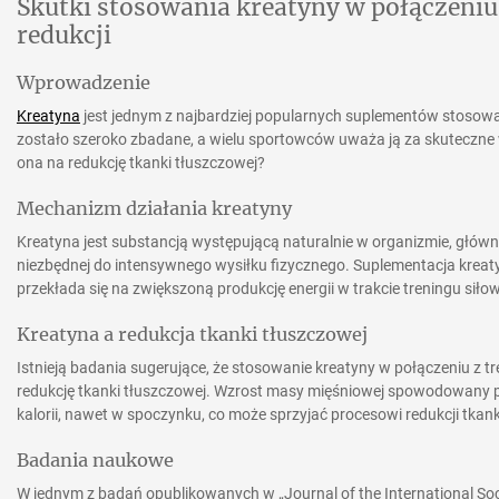
Skutki stosowania kreatyny w połączeniu
redukcji
Wprowadzenie
Kreatyna
jest jednym z najbardziej popularnych suplementów stosowan
zostało szeroko zbadane, a wielu sportowców uważa ją za skuteczne 
ona na redukcję tkanki tłuszczowej?
Mechanizm działania kreatyny
Kreatyna jest substancją występującą naturalnie w organizmie, główni
niezbędnej do intensywnego wysiłku fizycznego. Suplementacja kreat
przekłada się na zwiększoną produkcję energii w trakcie treningu siło
Kreatyna a redukcja tkanki tłuszczowej
Istnieją badania sugerujące, że stosowanie kreatyny w połączeniu z
redukcję tkanki tłuszczowej. Wzrost masy mięśniowej spowodowany p
kalorii, nawet w spoczynku, co może sprzyjać procesowi redukcji tkank
Badania naukowe
W jednym z badań opublikowanych w „Journal of the International Soci