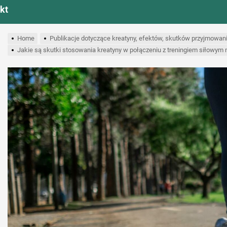
kt
Home
Publikacje dotyczące kreatyny, efektów, skutków przyjmowan
Jakie są skutki stosowania kreatyny w połączeniu z treningiem siłowym n