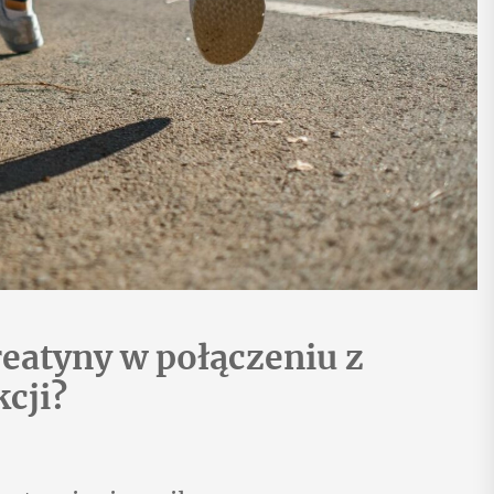
reatyny w połączeniu z
cji?