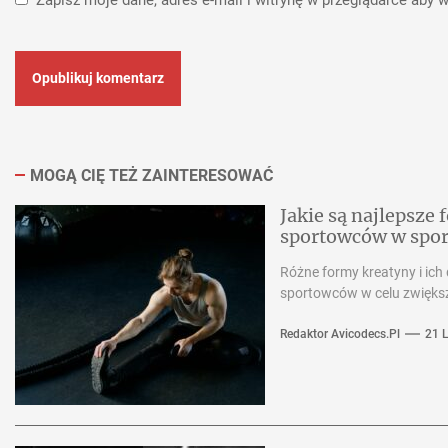
MOGĄ CIĘ TEŻ ZAINTERESOWAĆ
Jakie są najlepsze
sportowców w spo
Różne formy kreatyny i ich
sportowców w celu zwiększen
Redaktor Avicodecs.pl
21 