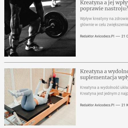
Kreatyna a jej wp
poprawie nastroju
Wpływ kreatyny na zdrowie
głównie w celu zwiększenia
Redaktor Avicodecs.pl
21 
Kreatyna a wydoln
suplementacja wpły
Kreatyna a wydolność ukła
Kreatyna jest jednym z na
Redaktor Avicodecs.pl
21 