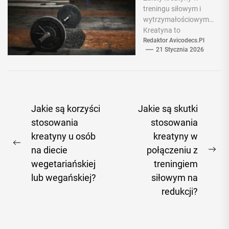
treningiem
treningu siłowym i
siłowym i
wytrzymałościowym
wytrzymałości
Kreatyna to
owym?
popularny suplement
Redaktor Avicodecs.pl
21 Stycznia 2026
stosowany przez
osoby aktywne
fizycznie, zwłaszcza
przez osoby
trenujące...
Nawigacja
Jakie są korzyści
Jakie są skutki
wpisu
stosowania
stosowania
kreatyny u osób
kreatyny w
Previous
na diecie
połączeniu z
Ne
post:
wegetariańskiej
treningiem
pos
lub wegańskiej?
siłowym na
redukcji?