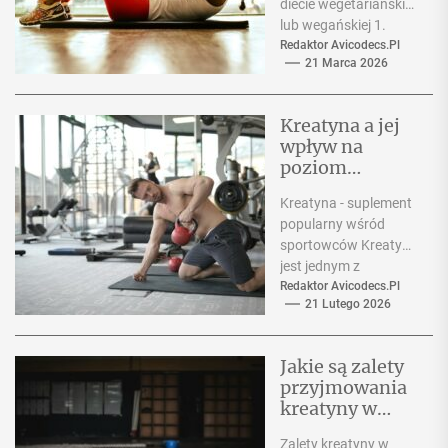
diecie wegetariańskiej
j lub
lub wegańskiej 1.
wegańskiej?
Wprowadzenie Osoby
Redaktor Avicodecs.pl
21 Marca 2026
prowadzące dietę
wegetariańską lub
wegańską często
Kreatyna a jej
mogą...
wpływ na
poziom
testosteronu u
Kreatyna - suplement
sportowców.
popularny wśród
sportowców Kreatyna
jest jednym z
najbardziej
Redaktor Avicodecs.pl
21 Lutego 2026
popularnych
suplementów
stosowanych przez
Jakie są zalety
sportowców w celu
przyjmowania
zwiększenia
kreatyny w
wydolności...
połączeniu z
Zalety kreatyny w