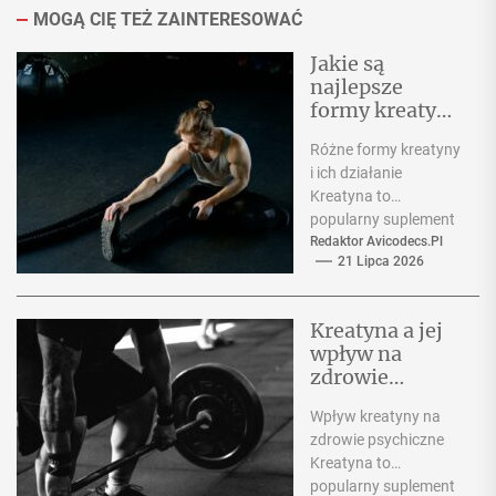
MOGĄ CIĘ TEŻ ZAINTERESOWAĆ
Jakie są
najlepsze
formy kreatyny
do stosowania
Różne formy kreatyny
przez
i ich działanie
sportowców w
Kreatyna to
sportach
popularny suplement
wytrzymałości
stosowany przez
Redaktor Avicodecs.pl
owych?
21 Lipca 2026
sportowców w celu
zwiększenia
wydolności fizycznej.
Kreatyna a jej
Istnieje kilka...
wpływ na
zdrowie
psychiczne –
Wpływ kreatyny na
czy może
zdrowie psychiczne
pomóc w
Kreatyna to
poprawie
popularny suplement
nastroju?