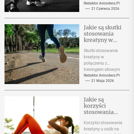
diety stosowany
Redaktor Avicodecs.pl
21 Czerwca 2026
głównie w celu
zwiększenia
wydolności fizycznej.
Jakie są skutki
Jednak coraz więcej...
stosowania
kreatyny w
połączeniu z
Skutki stosowania
treningiem
kreatyny w
siłowym na
połączeniu z
redukcji?
treningiem siłowym
na redukcji
Redaktor Avicodecs.pl
21 Maja 2026
Wprowadzenie
Kreatyna jest jednym
z najbardziej
Jakie są
popularnych
korzyści
suplementów
stosowania
stosowanych przez...
kreatyny u
Korzyści stosowania
osób na diecie
kreatyny u osób na
wegetariańskie