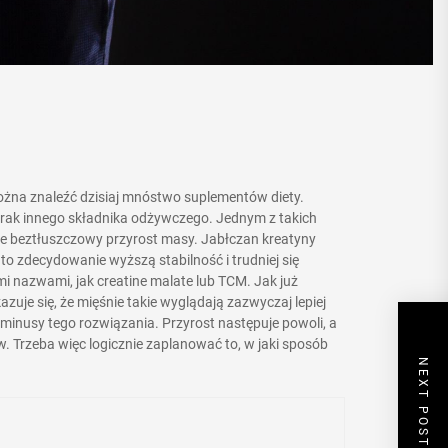
żna znaleźć dzisiaj mnóstwo suplementów diety.
brak innego składnika odżywczego. Jednym z takich
nie beztłuszczowy przyrost masy. Jabłczan kreatyny
o zdecydowanie wyższą stabilność i trudniej się
i nazwami, jak creatine malate lub TCM. Jak już
je się, że mięśnie takie wyglądają zazwyczaj lepiej
minusy tego rozwiązania. Przyrost następuje powoli, a
w. Trzeba więc logicznie zaplanować to, w jaki sposób
NEXT POST