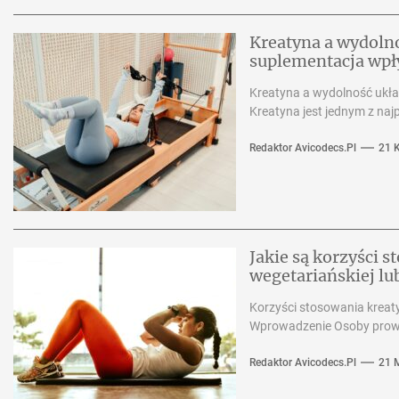
Kreatyna a wydoln
suplementacja wpły
Kreatyna a wydolność ukła
Kreatyna jest jednym z na
Redaktor Avicodecs.pl
21 
Jakie są korzyści s
wegetariańskiej lu
Korzyści stosowania kreaty
Wprowadzenie Osoby prowa
Redaktor Avicodecs.pl
21 