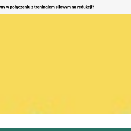
cowo-naczyniowego – jak suplementacja wpływa na ciśnienie krwi?
atyny u osób na diecie wegetariańskiej lub wegańskiej?
ny do stosowania przez sportowców w sportach wytrzymałościowych?
 psychiczne – czy może pomóc w poprawie nastroju?
yny w połączeniu z treningiem siłowym na redukcji?
cowo-naczyniowego – jak suplementacja wpływa na ciśnienie krwi?
atyny u osób na diecie wegetariańskiej lub wegańskiej?