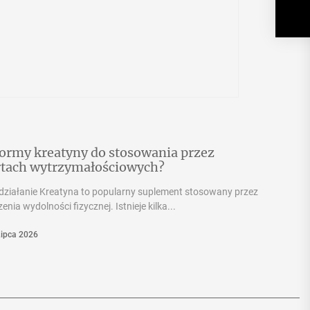
 formy kreatyny do stosowania przez
rtach wytrzymałościowych?
 działanie Kreatyna to popularny suplement stosowany przez
ia wydolności fizycznej. Istnieje kilka...
Lipca 2026