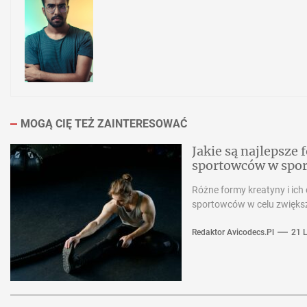
MOGĄ CIĘ TEŻ ZAINTERESOWAĆ
Jakie są najlepsze
sportowców w spo
Różne formy kreatyny i ich
sportowców w celu zwiększen
Redaktor Avicodecs.pl
21 