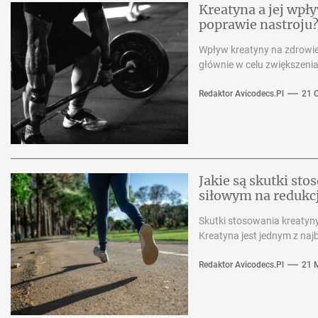
Kreatyna a jej wp
poprawie nastroju
Wpływ kreatyny na zdrowie
głównie w celu zwiększenia
Redaktor Avicodecs.pl
21 
Jakie są skutki st
siłowym na redukcj
Skutki stosowania kreatyn
Kreatyna jest jednym z na
Redaktor Avicodecs.pl
21 