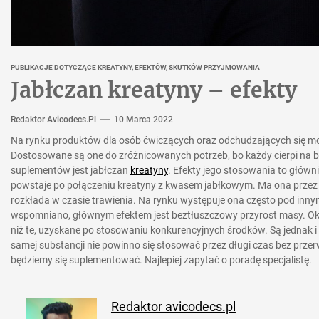
PUBLIKACJE DOTYCZĄCE KREATYNY, EFEKTÓW, SKUTKÓW PRZYJMOWANIA
Jabłczan kreatyny – efekty
Redaktor Avicodecs.pl
10 Marca 2022
Na rynku produktów dla osób ćwiczących oraz odchudzających się mo
Dostosowane są one do zróżnicowanych potrzeb, bo każdy cierpi na 
suplementów jest jabłczan
kreatyny
. Efekty jego stosowania to głów
powstaje po połączeniu kreatyny z kwasem jabłkowym. Ma ona przez t
rozkłada w czasie trawienia. Na rynku występuje ona często pod innym
wspomniano, głównym efektem jest beztłuszczowy przyrost masy. Okazu
niż te, uzyskane po stosowaniu konkurencyjnych środków. Są jednak i 
samej substancji nie powinno się stosować przez długi czas bez przer
będziemy się suplementować. Najlepiej zapytać o poradę specjalistę.
Redaktor avicodecs.pl