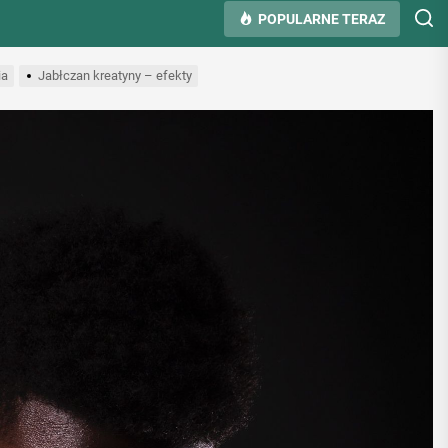
POPULARNE TERAZ
ia
Jabłczan kreatyny – efekty